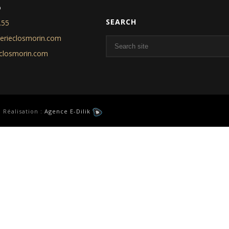
o
SEARCH
.55
nerieclosmorin.com
eclosmorin.com
 Réalisation :
Agence E-Dilik