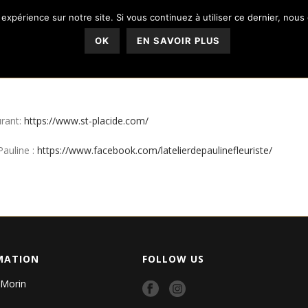
 expérience sur notre site. Si vous continuez à utiliser ce dernier, nous
OK
EN SAVOIR PLUS
urant:
https://www.st-placide.com/
Pauline :
https://www.facebook.com/latelierdepaulinefleuriste/
MATION
FOLLOW US
 Morin